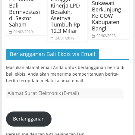
Sukawati
Bali
Kinerja LPD
Berkunjung
Berinvestasi
Besakih,
Ke GOW
di Sektor
Asetnya
Kabupaten
Saham
Tumbuh Rp
Bangli
12,3 Miliar
01/02/2019
22/02/2023
24/01/2019
Berlangganan Bali Ekbis via Email
Masukan alamat email Anda untuk berlangganan berita di
bali ekbis. Anda akan menerima pemberitahuan berita-
berita terupdate melalui alamat email.
Alamat
Surat
Elektronik
(E-
mail)
Berlangganan
Bergabung dengan 983 pelanggan lain