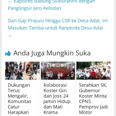
←
Kapolres Badung Silaturahmi dengan
Panglingsir Jero Kelodan
Dari Gaji Prajuru Hingga CSR ke Desa Adat, Ini
Masukan Tamba untuk Ranperda Desa Adat
→
Anda Juga Mungkin Suka
Dukungan
Kolaborasi
Serahkan SK,
Terus
Koster-Giri
Gubernur
Mengalir,
dan Joss 24
Koster Minta
Komunitas
Jamin Hidup
CPNS
Catur
dan Mati
Pemprov Jadi
Harapkan
Krama
Motor