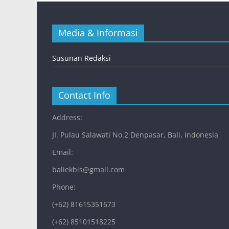
Media & Informasi
Susunan Redaksi
Contact Info
Address:
JI. Pulau Salawati No.2 Denpasar, Bali, Indonesia
Email:
baliekbis@gmail.com
Phone:
(+62) 81615351673
(+62) 85101518225