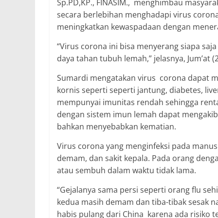
Sp.PD,KP., FINASIM., menghimbau masyaraka
secara berlebihan menghadapi virus corona 
meningkatkan kewaspadaan dengan menerap
“Virus corona ini bisa menyerang siapa saja 
daya tahan tubuh lemah,” jelasnya, Jum’at (2
Sumardi mengatakan virus corona dapat me
kornis seperti seperti jantung, diabetes, li
mempunyai imunitas rendah sehingga rentan
dengan sistem imun lemah dapat mengakibat
bahkan menyebabkan kematian.
Virus corona yang menginfeksi pada manus
demam, dan sakit kepala. Pada orang dengan
atau sembuh dalam waktu tidak lama.
“Gejalanya sama persi seperti orang flu s
kedua masih demam dan tiba-tibak sesak na
habis pulang dari China karena ada risiko te