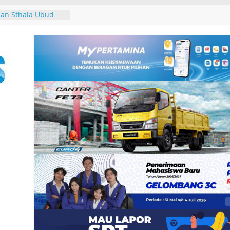
ar Seminar
erasan Seksual
an Sthala Ubud
ival 2026,
 Band, Pameran
 Pertama, dan
n untuk Uang”
13
 dan Pemkab
tuk Tim Bersama
an Pajak
iru di Pantai
r, Tutik Kusuma
ader Demokrat
gan Rakyat melalui
ke-25, Demokrat
ih-bersih Sampah
an Tukik di Pantai
r