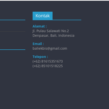
Kontak
Alamat :
Jl. Pulau Salawati No.2
Denpasar, Bali, Indonesia
Email :
baliekbis@gmail.com
Telepon :
(+62) 81615351673
(+62) 85101518225