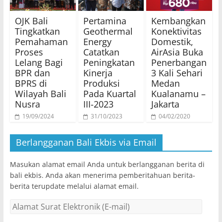
OJK Bali
Pertamina
Kembangkan
Tingkatkan
Geothermal
Konektivitas
Pemahaman
Energy
Domestik,
Proses
Catatkan
AirAsia Buka
Lelang Bagi
Peningkatan
Penerbangan
BPR dan
Kinerja
3 Kali Sehari
BPRS di
Produksi
Medan
Wilayah Bali
Pada Kuartal
Kualanamu –
Nusra
III-2023
Jakarta
19/09/2024
31/10/2023
04/02/2020
Berlangganan Bali Ekbis via Email
Masukan alamat email Anda untuk berlangganan berita di
bali ekbis. Anda akan menerima pemberitahuan berita-
berita terupdate melalui alamat email.
Alamat
Surat