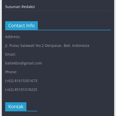
Susunan Redaksi
Contact Info
Address:
JI. Pulau Salawati No.2 Denpasar, Bali, Indonesia
Email:
baliekbis@gmail.com
Phone:
(+62) 81615351673
(+62) 85101518225
Kontak