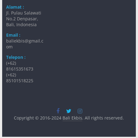
Alamat :
Jl. Pulau Salawati
No.2 Denpasar,
Bali, Indonesia
Email :
baliekbis@gmail.c
om
Telepon :
(+62)
81615351673
(+62)
85101518225
Copyright © 2016-2024
Bali Ekbis
. All rights reserved.