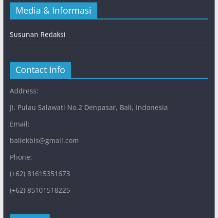
Media & Informasi
Susunan Redaksi
Contact Info
Address:
JI. Pulau Salawati No.2 Denpasar, Bali, Indonesia
Email:
baliekbis@gmail.com
Phone:
(+62) 81615351673
(+62) 85101518225