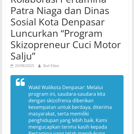
Patra Niaga dan Dinas
Sosial Kota Denpasar
Luncurkan “Program
Skizopreneur Cuci Motor
Salju”
20/08/2025
Bali Ekbis
Wakil Walikota Denpasar: Melalui
program ini, saudara-saudara kita
dengan skizofrenia diberikan
kesempatan untuk berdaya, diterima
masyarakat, serta memiliki
penghidupan yang lebih baik. Kami
mengucapkan terima kasih kepada
Pertamina yang telah mendukung