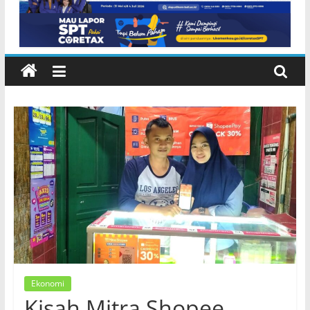
NTB di Pelabuhan Padangbai
Karangasem
Ekonomi
Kisah Mitra Shopee