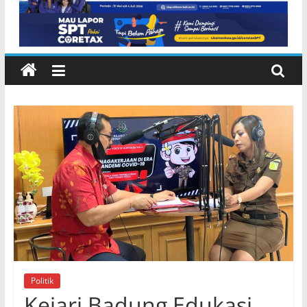
NTB di Pelabuhan Padangbai
Karangasem
Politik
Kejari Badung Edukasi