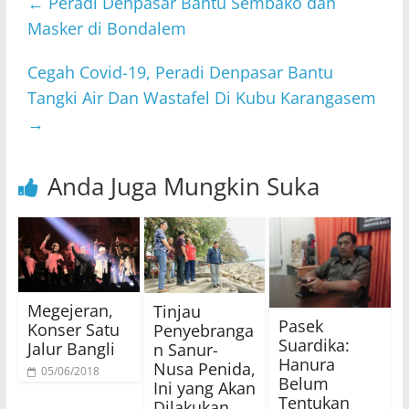
←
Peradi Denpasar Bantu Sembako dan
Masker di Bondalem
Cegah Covid-19, Peradi Denpasar Bantu
Tangki Air Dan Wastafel Di Kubu Karangasem
→
Anda Juga Mungkin Suka
Megejeran,
Tinjau
Pasek
Konser Satu
Penyebranga
Suardika:
Jalur Bangli
n Sanur-
Hanura
Nusa Penida,
05/06/2018
Belum
Ini yang Akan
Tentukan
Dilakukan