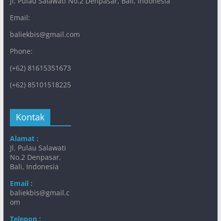
JI. Pulau Salawati No.2 Denpasar, Bali, Indonesia
Email:
baliekbis@gmail.com
Phone:
(+62) 81615351673
(+62) 85101518225
Kontak
Alamat :
Jl. Pulau Salawati
No.2 Denpasar,
Bali, Indonesia
Email :
baliekbis@gmail.c
om
Telepon :