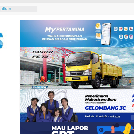
haring Session
n Gubernur
 David John
ura Besakih dan
galkan
2 Burung dari
 Padangbai
an DPRD Badung
 2027, Belanja
14,2 Triliun
rasi Umum
 Santunan
 dan Ahli Waris
ramuka Kwarcab
si di Jambore