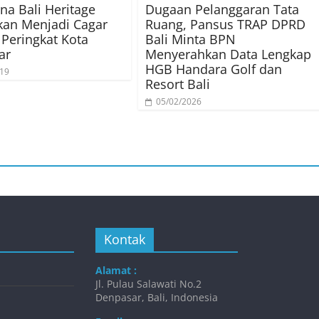
nna Bali Heritage
Dugaan Pelanggaran Tata
kan Menjadi Cagar
Ruang, Pansus TRAP DPRD
Peringkat Kota
Bali Minta BPN
ar
Menyerahkan Data Lengkap
HGB Handara Golf dan
019
Resort Bali
05/02/2026
Kontak
Alamat :
Jl. Pulau Salawati No.2
Denpasar, Bali, Indonesia