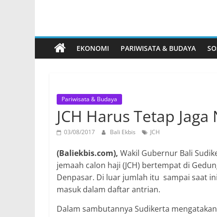
EKONOMI
PARIWISATA & BUDAYA
SO
Pariwisata & Budaya
JCH Harus Tetap Jaga
03/08/2017
Bali Ekbis
JCH
(Baliekbis.com),
Wakil Gubernur Bali Sudik
jemaah calon haji (JCH) bertempat di Gedun
Denpasar. Di luar jumlah itu sampai saat i
masuk dalam daftar antrian.
Dalam sambutannya Sudikerta mengatakan an