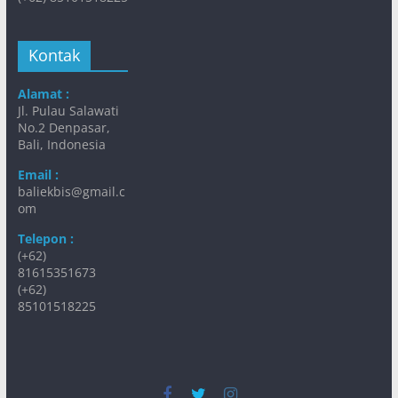
Kontak
Alamat :
Jl. Pulau Salawati
No.2 Denpasar,
Bali, Indonesia
Email :
baliekbis@gmail.c
om
Telepon :
(+62)
81615351673
(+62)
85101518225