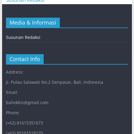
Media & Informasi
Susunan Redaksi
Contact Info
Address:
JI. Pulau Salawati No.2 Denpasar, Bali, Indonesia
Email:
baliekbis@gmail.com
Phone:
(+62) 81615351673
(+62) 85101518225