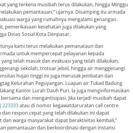
t yang terkena musibah terus dilakukan, hingga Minggu
melakukan pemantauan,” ujarnya. Disamping itu armada
gevakuasi warga yang rumahnya mengalami genangan.
t, pemerikasaan kesehatan juga dilakukan yang
ga Dinas Sosial Kota Denpasar.
 tentunya kami terus melakukan pemanataun dan
 armada untuk mempercepat pelayanan kepada
 yang telah masuk dan evakuasi yang telah dilakukan,
genangi sekolah, trotoar jebol, hingga air menggenangi
ensitas hujan tinggi ini juga merusak jembatan dan
Tagtag Kelurahan Peguyangan. Luapan air Tukad Badung
lakang Kantor Lurah Dauh Puri. Ia juga menginformasikan
ersama dan mengantisipasi. Jika terjadi musibah dapat
) 223333
atau di nomor kegawatdaruratan call centre
dan respon cepat yang telah dilakukan ini dapat
an warga masyarakat dapat beraktivitas kembali,”
an pemantauan dan berkoordinasi dengan instansi