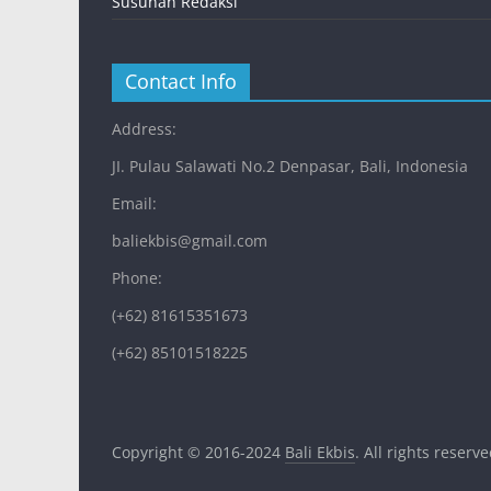
Susunan Redaksi
Contact Info
Address:
JI. Pulau Salawati No.2 Denpasar, Bali, Indonesia
Email:
baliekbis@gmail.com
Phone:
(+62) 81615351673
(+62) 85101518225
Copyright © 2016-2024
Bali Ekbis
. All rights reserve