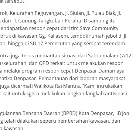
k tersebut.
, Kelurahan Peguyangan, Jl. Siulan, Jl. Pulau Biak, Jl.
ding, dan Jl. Gunung Tangkuban Perahu. Disamping itu
endapatkan respon cepat dari tim Save Community
ruk di kawasan Gg. Kaliasem, tembok rumah jebol di Jl.
gan, hingga di SD 17 Pemecutan yang sempat terendam.
ntra juga terus memantau situasi dari Sabtu malam (7/12)
a/kelurahan, dan OPD terkait untuk melakukan respon
antra melalui program respon cepat Denpasar Damamaya
matika Denpasar. Pemantauan dari laporan masyarakat
uga dicermati Walikota Rai Mantra. “Kami intruksikan
rkait untuk sgera melakukan langkah-langkah antisipasi
ulangan Bencana Daerah (BPBD) Kota Denpasar, I.B Joni
 telah dilakukan seperti pembersihan kawasan, dan
pa kawasan