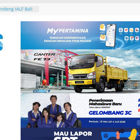
-25, Demokrat
-bersih Sampah
 Tukik di Pantai
ndeng IALF Bali
tensi Bahasa
ng Studi
Group, Nokia dan
 Zankore by
ani Kawasan Asia-
atform
erintegerasi
haring Session
n Gubernur
 David John
ura Besakih dan
galkan
2 Burung dari
 Padangbai