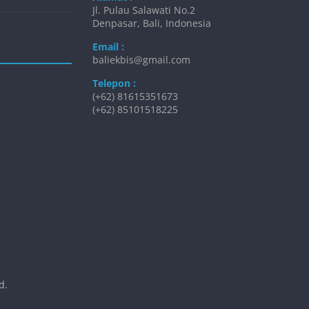
Jl. Pulau Salawati No.2
Denpasar, Bali, Indonesia
Email :
baliekbis@gmail.com
Telepon :
(+62) 81615351673
(+62) 85101518225
d.