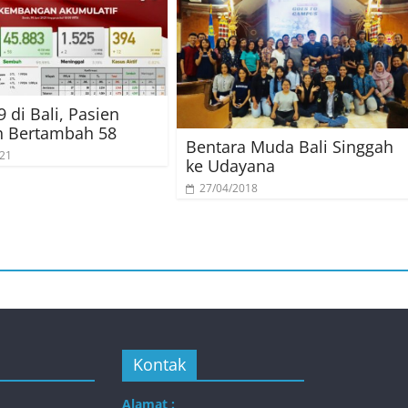
 di Bali, Pasien
 Bertambah 58
Bentara Muda Bali Singgah
021
ke Udayana
27/04/2018
Kontak
Alamat :