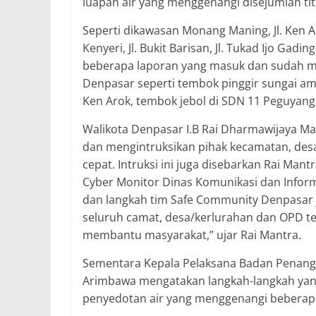
luapan air yang menggenangi disejumlah titi
Seperti dikawasan Monang Maning, Jl. Ken Arok
Kenyeri, Jl. Bukit Barisan, Jl. Tukad Ijo Ga
beberapa laporan yang masuk dan sudah m
Denpasar seperti tembok pinggir sungai amb
Ken Arok, tembok jebol di SDN 11 Peguyan
Walikota Denpasar I.B Rai Dharmawijaya Ma
dan mengintruksikan pihak kecamatan, des
cepat. Intruksi ini juga disebarkan Rai M
Cyber Monitor Dinas Komunikasi dan Infor
dan langkah tim Safe Community Denpasar j
seluruh camat, desa/kerlurahan dan OPD te
membantu masyarakat,” ujar Rai Mantra.
Sementara Kepala Pelaksana Badan Penangg
Arimbawa mengatakan langkah-langkah yang
penyedotan air yang menggenangi bebera