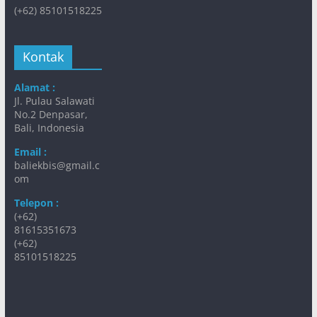
(+62) 85101518225
Kontak
Alamat :
Jl. Pulau Salawati
No.2 Denpasar,
Bali, Indonesia
Email :
baliekbis@gmail.c
om
Telepon :
(+62)
81615351673
(+62)
85101518225