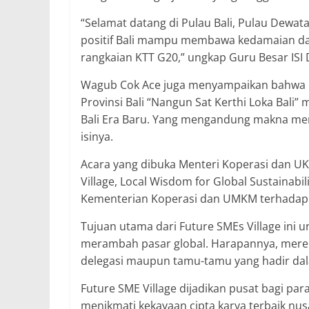
“Selamat datang di Pulau Bali, Pulau Dewat
positif Bali mampu membawa kedamaian da
rangkaian KTT G20,” ungkap Guru Besar ISI 
Wagub Cok Ace juga menyampaikan bahwa K
Provinsi Bali “Nangun Sat Kerthi Loka Bal
Bali Era Baru. Yang mengandung makna men
isinya.
Acara yang dibuka Menteri Koperasi dan U
Village, Local Wisdom for Global Sustainabi
Kementerian Koperasi dan UMKM terhadap p
Tujuan utama dari Future SMEs Village ini
merambah pasar global. Harapannya, mere
delegasi maupun tamu-tamu yang hadir dala
Future SME Village dijadikan pusat bagi par
menikmati kekayaan cipta karya terbaik nus