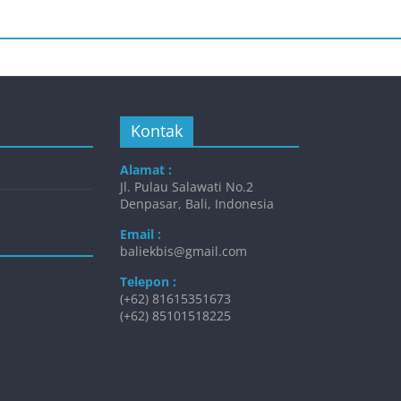
Kontak
Alamat :
Jl. Pulau Salawati No.2
Denpasar, Bali, Indonesia
Email :
baliekbis@gmail.com
Telepon :
(+62) 81615351673
(+62) 85101518225