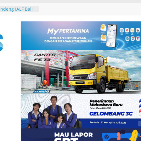
-25, Demokrat
-bersih Sampah
 Tukik di Pantai
ndeng IALF Bali
tensi Bahasa
ng Studi
Group, Nokia dan
 Zankore by
ani Kawasan Asia-
atform
erintegerasi
haring Session
n Gubernur
 David John
ura Besakih dan
galkan
2 Burung dari
 Padangbai