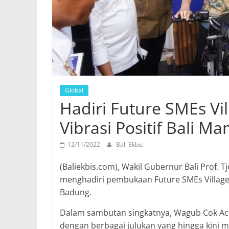
Global
Hadiri Future SMEs Vi
Vibrasi Positif Bal
12/11/2022
Bali Ekbis
(Baliekbis.com), Wakil Gubernur Bali Prof. T
menghadiri pembukaan Future SMEs Village d
Badung.
Dalam sambutan singkatnya, Wagub Cok Ace
dengan berbagai julukan yang hingga kini 