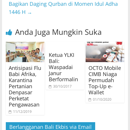
Bagikan Daging Qurban di Momen Idul Adha
1446 H
→
Anda Juga Mungkin Suka
Ketua YLKI
Bali:
Waspadai
Antisipasi Flu
OCTO Mobile
Janur
Babi Afrika,
CIMB Niaga
Berformalin
Karantina
Permudah
Pertanian
Top-Up e-
30/10/2017
Denpasar
Wallet
Perketat
01/10/2020
Pengawasan
11/12/2019
Berlangganan Bali Ekbis via Email