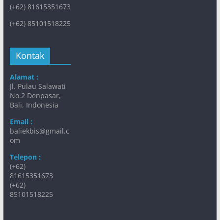
(+62) 81615351673
(+62) 85101518225
Kontak
Alamat :
Jl. Pulau Salawati
No.2 Denpasar,
Bali, Indonesia
Email :
baliekbis@gmail.c
om
Telepon :
(+62)
81615351673
(+62)
85101518225