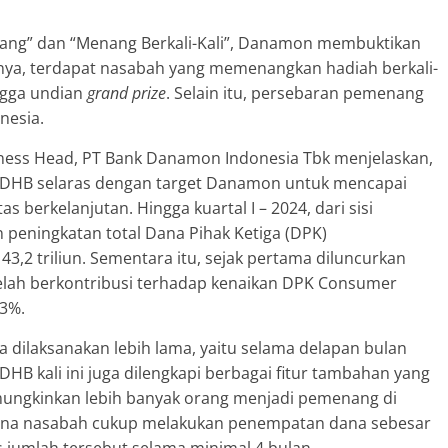
ng” dan “Menang Berkali-Kali”, Danamon membuktikan
ya, terdapat nasabah yang memenangkan hadiah berkali-
ingga undian
grand prize
. Selain itu, persebaran pemenang
nesia.
iness Head, PT Bank Danamon Indonesia Tbk menjelaskan,
m DHB selaras dengan target Danamon untuk mencapai
s berkelanjutan. Hingga kuartal I – 2024, dari sisi
peningkatan total Dana Pihak Ketiga (DPK)
3,2 triliun. Sementara itu, sejak pertama diluncurkan
telah berkontribusi terhadap kenaikan DPK Consumer
13%.
 dilaksanakan lebih lama, yaitu selama delapan bulan
 DHB kali ini juga dilengkapi berbagai fitur tambahan yang
ungkinkan lebih banyak orang menjadi pemenang di
arena nasabah cukup melakukan penempatan dana sebesar