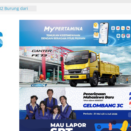
galkan
2 Burung dari
 Padangbai
an DPRD Badung
 2027, Belanja
14,2 Triliun
rasi Umum
 Santunan
 dan Ahli Waris
ramuka Kwarcab
si di Jambore
arya di Desa Adat
 Jaga Persatuan