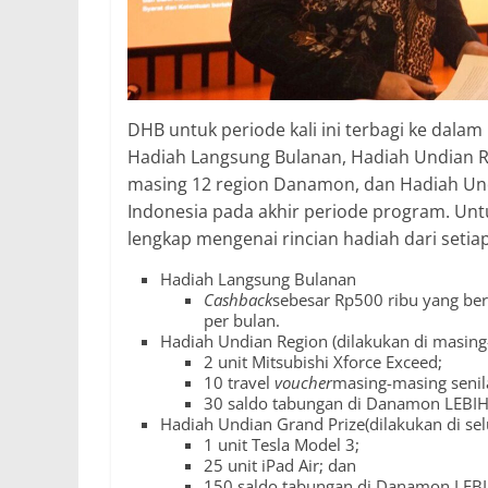
DHB untuk periode kali ini terbagi ke dala
Hadiah Langsung Bulanan, Hadiah Undian Re
masing 12 region Danamon, dan Hadiah Undi
Indonesia pada akhir periode program. Untu
lengkap mengenai rincian hadiah dari setiap
Hadiah Langsung Bulanan
Cashback
sebesar Rp500 ribu yang be
per bulan.
Hadiah Undian Region (dilakukan di masing
2 unit Mitsubishi Xforce Exceed;
10 travel
voucher
masing-masing senila
30 saldo tabungan di Danamon LEBIH
Hadiah Undian Grand Prize(dilakukan di sel
1 unit Tesla Model 3;
25 unit iPad Air; dan
150 saldo tabungan di Danamon LEBI