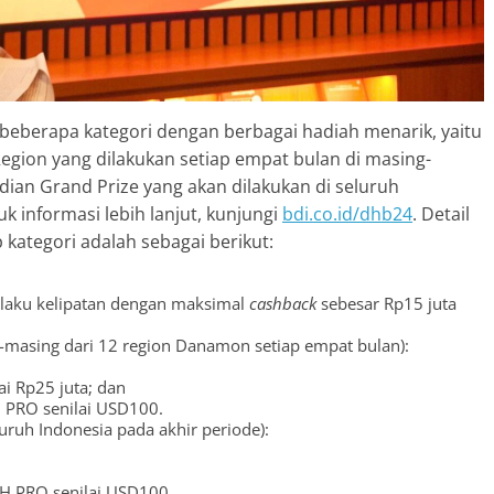
m beberapa kategori dengan berbagai hadiah menarik, yaitu
gion yang dilakukan setiap empat bulan di masing-
an Grand Prize yang akan dilakukan di seluruh
k informasi lebih lanjut, kunjungi
bdi.co.id/dhb24
. Detail
 kategori adalah sebagai berikut:
rlaku kelipatan dengan maksimal
cashback
sebesar Rp15 juta
-masing dari 12 region Danamon setiap empat bulan):
i Rp25 juta; dan
 PRO senilai USD100.
uruh Indonesia pada akhir periode):
H PRO senilai USD100.