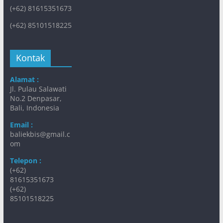
(+62) 81615351673
(+62) 85101518225
Kontak
Alamat :
Jl. Pulau Salawati
No.2 Denpasar,
Bali, Indonesia
Email :
baliekbis@gmail.c
om
Telepon :
(+62)
81615351673
(+62)
85101518225