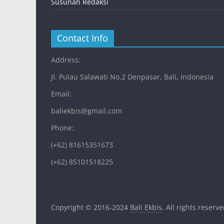
Susunan Redaksi
Contact Info
Address:
JI. Pulau Salawati No.2 Denpasar, Bali, Indonesia
Email:
baliekbis@gmail.com
Phone:
(+62) 81615351673
(+62) 85101518225
Copyright © 2016-2024
Bali Ekbis
. All rights reserve