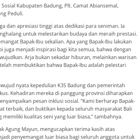
s Sosial Kabupaten Badung, Plt. Camat Abiansemal,
ng Peduli.
dan apresiasi tinggi atas dedikasi para seniman. Ia
nghalang untuk melestarikan budaya dan meraih prestasi.
emangat Bapak-Ibu sekalian. Apa yang Bapak-Ibu lakukan
pi juga menjadi inspirasi bagi kita semua, bahwa dengan
wujudkan. Arja bukan sekadar hiburan, melainkan warisan
u telah membuktikan bahwa Bapak-Ibu adalah pelestari
wujud nyata kepedulian K3S Badung dan pemerintah
okus. Kehadiran mereka di panggung provinsi diharapkan
yampaikan pesan inklusi sosial. “Kami berharap Bapak-
kat terbaik, dan buktikan kepada seluruh masyarakat Bali
emiliki kualitas seni yang luar biasa,” tambahnya.
k Agung Mayun, mengucapkan terima kasih atas
njadi penyemangat luar biasa bagi seluruh anggota untuk