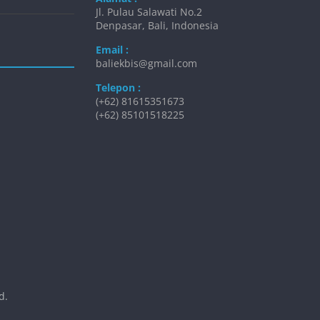
Jl. Pulau Salawati No.2
Denpasar, Bali, Indonesia
Email :
baliekbis@gmail.com
Telepon :
(+62) 81615351673
(+62) 85101518225
d.