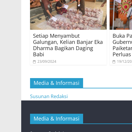
Setiap Menyambut
Buka P
Galungan, Kelian Banjar Eka
Gubernu
Dharma Bagikan Daging
Paiket
Babi
Perluas
23/09/2024
19/12/2
Media & Informasi
Susunan Redaksi
Media & Informasi