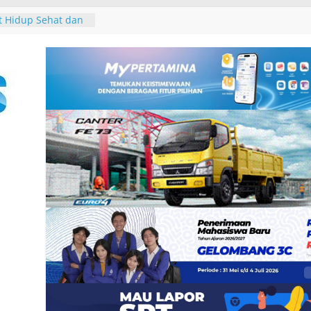
o Market 2026:
Akses UMKM Lokal
tem Pariwisata
 Hidup Sehat dan
hadap Sesama, PT
 Gelar Fun Run dan
ar Seminar
erasan Seksual
an Sthala Ubud
ival 2026,
 Band, Pameran
 Pertama, dan
n untuk Uang”
13
 dan Pemkab
tuk Tim Bersama
an Pajak