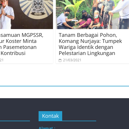
asamuan MGPSSR,
Tanam Berbagai Pohon,
r Koster Minta
Komang Nurjaya: Tumpek
an Pasemetonan
Wariga Identik dengan
 Kontribusi
Pelestarian Lingkungan
021
21/03/2021
Kontak
Alamat :