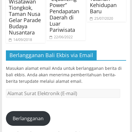
Wisatawan
Power”
Kehidupan
Tiongkok,
Pendapatan
Baru
Taman Nusa
Daerah di
25/07/2020
Gelar Parade
Luar
Budaya
Pariwisata
Nusantara
22/06/2022
14/09/2018
Berlangganan Bali Ekbis via Email
Masukan alamat email Anda untuk berlangganan berita di
bali ekbis. Anda akan menerima pemberitahuan berita-
berita terupdate melalui alamat email.
Alamat
Surat
Elektronik
(E-
mail)
Berlangganan