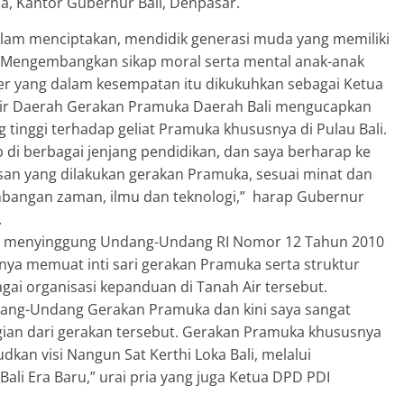
a, Kantor Gubernur Bali, Denpasar.
lam menciptakan, mendidik generasi muda yang memiliki
s. Mengembangkan sikap moral serta mental anak-anak
ter yang dalam kesempatan itu dikukuhkan sebagai Ketua
tir Daerah Gerakan Pramuka Daerah Bali mengucapkan
 tinggi terhadap geliat Pramuka khususnya di Pulau Bali.
b di berbagai jenjang pendidikan, dan saya berharap ke
san yang dilakukan gerakan Pramuka, sesuai minat dan
embangan zaman, ilmu dan teknologi,” harap Gubernur
.
uga menyinggung Undang-Undang RI Nomor 12 Tahun 2010
ya memuat inti sari gerakan Pramuka serta struktur
gai organisasi kepanduan di Tanah Air tersebut.
ndang-Undang Gerakan Pramuka dan kini saya sangat
ian dari gerakan tersebut. Gerakan Pramuka khususnya
dkan visi Nangun Sat Kerthi Loka Bali, melalui
i Era Baru,” urai pria yang juga Ketua DPD PDI