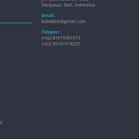
Denpasar, Bali, Indonesia
Email :
baliekbis@gmail.com
Telepon :
(+62) 81615351673
(+62) 85101518225
d.