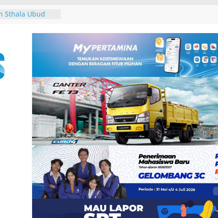
r Seminar
asan Seksual
 Sthala Ubud
al 2026,
and, Pameran
Pertama, dan
untuk Uang”
3
an Pemkab
uk Tim Bersama
n Pajak
u di Pantai
 Tutik Kusuma
er Demokrat
n Rakyat melalui
-25, Demokrat
-bersih Sampah
 Tukik di Pantai