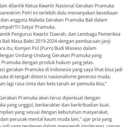
in dilantik Ketua Kwartir Nasional Gerakan Pramuka
areskrim Polri ini terlebih dulu menanyakan kesediaan
a dan anggota Mabida Gerakan Pramuka Bali dalam
mpah‘Tri Satya’ Pramuka.
lantik Pengurus Kwartir Daerah, dan Lembaga Pemeriksa
Bali Masa Bakti 2019-2024 dengan pembacaan janji
ara itu, Komjen Pol (Purn) Budi Waseso dalam
 dengan Undang-Undang Gerakan Pramuka yang
 Pramuka dengan produk hukum yang jelas.
asi gerakan Pramuka di Indonesia yang saya lihat bisa jadi
uka di tengah distorsi nasionalisme generasi muda.
n lagi rasa cinta dan bela tanah air pemuda kita,”
Gerakan Pramuka akan terus diperkuat dengan
yang unggul, berkarakter dan berkribadian kuat.
mpilan yang sesuai dengan kebutuhan masyarakat,
an perusak mental kaum muda lain,” ujar pria yang
 jadi yang terdepan dalam mencegah intoleransi, ujaran