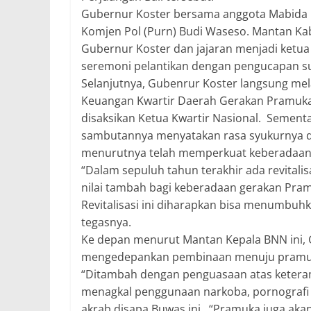
Gubernur Koster bersama anggota Mabida la
Komjen Pol (Purn) Budi Waseso. Mantan Kab
Gubernur Koster dan jajaran menjadi ketu
seremoni pelantikan dengan pengucapan su
Selanjutnya, Gubenrur Koster langsung me
Keuangan Kwartir Daerah Gerakan Pramuka 
disaksikan Ketua Kwartir Nasional. Sement
sambutannya menyatakan rasa syukurnya
menurutnya telah memperkuat keberadaan
“Dalam sepuluh tahun terakhir ada revitalis
nilai tambah bagi keberadaan gerakan Pram
Revitalisasi ini diharapkan bisa menumbuhka
tegasnya.
Ke depan menurut Mantan Kepala BNN ini, 
mengedepankan pembinaan menuju pramuka 
“Ditambah dengan penguasaan atas ketera
menagkal penggunaan narkoba, pornografi d
akrab disapa Buwas ini. “Pramuka juga akan