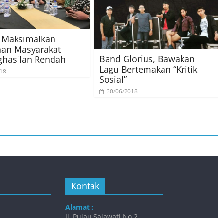
 Maksimalkan
aan Masyarakat
Band Glorius, Bawakan
ghasilan Rendah
Lagu Bertemakan “Kritik
018
Sosial”
30/06/2018
Kontak
Alamat :
Jl. Pulau Salawati No.2