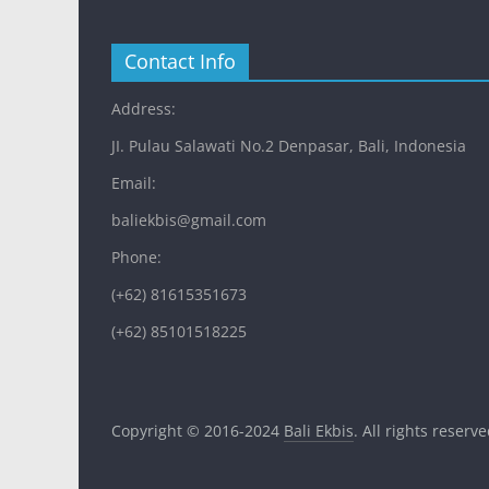
Contact Info
Address:
JI. Pulau Salawati No.2 Denpasar, Bali, Indonesia
Email:
baliekbis@gmail.com
Phone:
(+62) 81615351673
(+62) 85101518225
Copyright © 2016-2024
Bali Ekbis
. All rights reserve