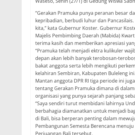
Waseso, Senin (27/1) di Gedung Wiswa Sabh
“Gerakan Pramuka punya peranan besar da
kepribadian, berbudi luhur dan Pancasilai
kita,” kata Gubernur Koster. Gubernur Kos
Majelis Pembimbing Daerah (Mabida) Kwar
terima kasih dan memberikan apresiasi yang
“Pramuka telah menjadi ektra kulikuler waji
depan akan lebih banyak terobosan-terobo
bakat anggota serta lebih mengikuti perk
kelahiran Sembiran, Kabupaten Buleleng ini
Mantan anggota DPR RI tiga periode ini j
tentang Gerakan Pramuka dimana di dalamn
organisasi yang punya sejarah panjang seba
“Saya sendiri turut membidani lahirnya U
berbahagia diamanatkan untuk menjadi bag
di Bali, bisa berperan penting dalam mewuju
Pembangunan Semesta Berencana menuju Bal
Perjuangan Bali tersebut.