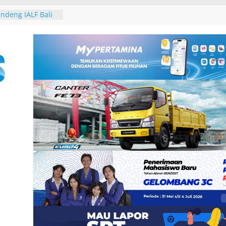
-25, Demokrat
-bersih Sampah
 Tukik di Pantai
ndeng IALF Bali
tensi Bahasa
ng Studi
Group, Nokia dan
 Zankore by
ani Kawasan Asia-
atform
erintegerasi
haring Session
n Gubernur
 David John
ura Besakih dan
galkan
2 Burung dari
 Padangbai