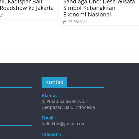
li, Kadispar Bali
Sandiaga Uno: Desa Wisata
Roadshow ke Jakarta
Simbol Kebangkitan
Ekonomi Nasional
021
27/05/2021
Kontak
Alamat :
Jl. Pulau Salawati No.2
Denpasar, Bali, Indonesia
Email :
baliekbis@gmail.com
Telepon :