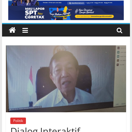
NTB di Pelabuhan Padangbai
Karangasem
Politik
Dialog Interaktif