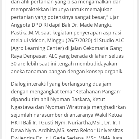
dan ahli pertanian yang bisa mengamalkan dan
mempraktekkan ilmunya untuk memajukan
pertanian yang potensinya sangat besar,” ujar
Anggota DPD RI dapil Bali Dr. Made Mangku
Pastika,M.M. saat kegiatan penyerapan aspirasi
melalui vidcon, Minggu (26/7/2020) di Studio ALC
(Agro Learning Center) di Jalan Cekomaria Gang
Raya Denpasar. ALC yang berada di lahan seluas
30 are lebih saat ini tengah membudidayakan
aneka tanaman pangan dengan konsep organik.
Dialog interaktif yang berlangsung dua jam
dengan mengangkat tema “Ketahanan Pangan”
dipandu tim ahli Nyoman Baskara, Ketut
Ngastawa dan Nyoman Wiratmaja menghadirkan
sejumlah narasumber di antaranya Wakil Ketua
HKTI Bali Ir. I Gusti Nym. Nuriartha,MSi., Dr. Ir. I
Dewa Nym. Ardhita,MS. serta Rektor Universitas
Dwijendra Dr. Ir. I Gede Sedana, MSc.,MMA. Juga