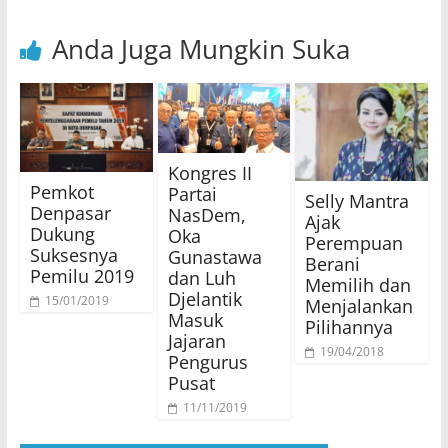
Anda Juga Mungkin Suka
Kongres II
Pemkot
Partai
Selly Mantra
Denpasar
NasDem,
Ajak
Dukung
Oka
Perempuan
Suksesnya
Gunastawa
Berani
Pemilu 2019
dan Luh
Memilih dan
Djelantik
15/01/2019
Menjalankan
Masuk
Pilihannya
Jajaran
19/04/2018
Pengurus
Pusat
11/11/2019