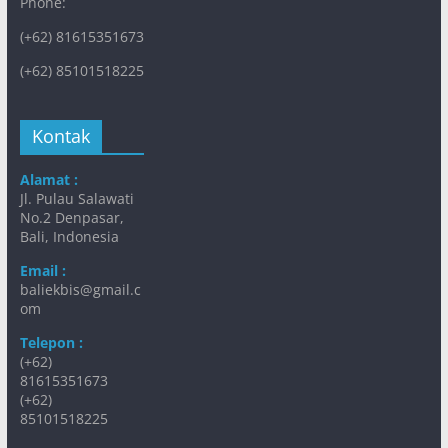
Phone:
(+62) 81615351673
(+62) 85101518225
Kontak
Alamat :
Jl. Pulau Salawati
No.2 Denpasar,
Bali, Indonesia
Email :
baliekbis@gmail.c
om
Telepon :
(+62)
81615351673
(+62)
85101518225