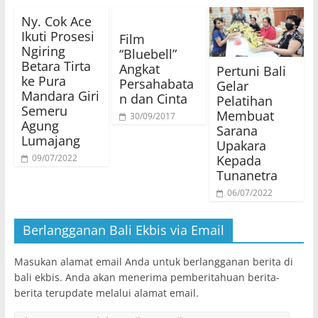
​Ny. Cok Ace
Ikuti Prosesi
Film
Ngiring
“Bluebell”
Betara Tirta
Angkat
Pertuni Bali
ke Pura
Persahabata
Gelar
Mandara Giri
n dan Cinta
Pelatihan
Semeru
Membuat
30/09/2017
Agung
Sarana
Lumajang
Upakara
Kepada
09/07/2022
Tunanetra
06/07/2022
Berlangganan Bali Ekbis via Email
Masukan alamat email Anda untuk berlangganan berita di
bali ekbis. Anda akan menerima pemberitahuan berita-
berita terupdate melalui alamat email.