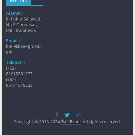
Alamat :
Jl. Pulau Salawati
No.2 Denpasar,
Bali, Indonesia
Email :
baliekbis@gmail.c
om
Telepon :
(+62)
81615351673
(+62)
85101518225
Copyright © 2016-2024
Bali Ekbis
. All rights reserved.