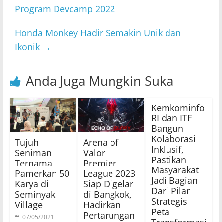
Program Devcamp 2022
Honda Monkey Hadir Semakin Unik dan
Ikonik
→
Anda Juga Mungkin Suka
Kemkominfo
RI dan ITF
Bangun
Kolaborasi
Tujuh
Arena of
Inklusif,
Seniman
Valor
Pastikan
Ternama
Premier
Masyarakat
Pamerkan 50
League 2023
Jadi Bagian
Karya di
Siap Digelar
Dari Pilar
Seminyak
di Bangkok,
Strategis
Village
Hadirkan
Peta
Pertarungan
07/05/2021