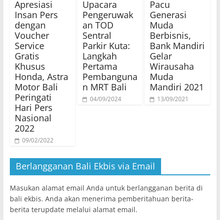
Apresiasi
Upacara
Pacu
Insan Pers
Pengeruwak
Generasi
dengan
an TOD
Muda
Voucher
Sentral
Berbisnis,
Service
Parkir Kuta:
Bank Mandiri
Gratis
Langkah
Gelar
Khusus
Pertama
Wirausaha
Honda, Astra
Pembanguna
Muda
Motor Bali
n MRT Bali
Mandiri 2021
Peringati
04/09/2024
13/09/2021
Hari Pers
Nasional
2022
09/02/2022
Berlangganan Bali Ekbis via Email
Masukan alamat email Anda untuk berlangganan berita di
bali ekbis. Anda akan menerima pemberitahuan berita-
berita terupdate melalui alamat email.