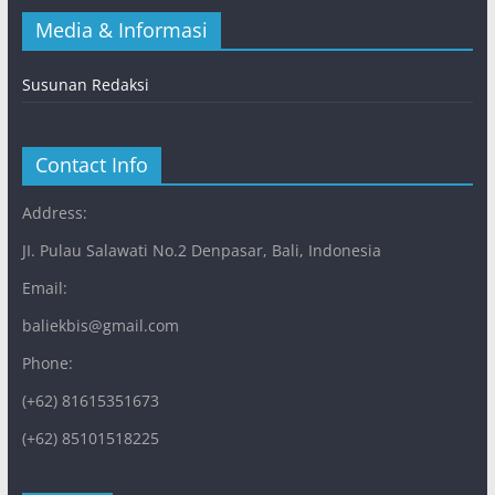
Media & Informasi
Susunan Redaksi
Contact Info
Address:
JI. Pulau Salawati No.2 Denpasar, Bali, Indonesia
Email:
baliekbis@gmail.com
Phone:
(+62) 81615351673
(+62) 85101518225