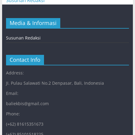
Susunan Redaksi
Media & Informasi
Susunan Redaksi
Contact Info
Address:
JI. Pulau Salawati No.2 Denpasar, Bali, Indonesia
Email:
baliekbis@gmail.com
Phone:
(+62) 81615351673
(+62) 85101518225