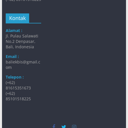
Kontak
Alamat :
Jl. Pulau Salawati
No.2 Denpasar,
Bali, Indonesia
Email :
baliekbis@gmail.c
om
Telepon :
(+62)
81615351673
(+62)
85101518225