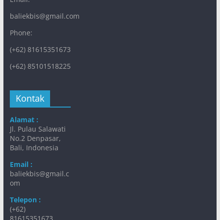
baliekbis@gmail.com
Phone:
(+62) 81615351673
(+62) 85101518225
Kontak
Alamat :
Jl. Pulau Salawati
No.2 Denpasar,
Bali, Indonesia
Email :
baliekbis@gmail.c
om
Telepon :
(+62)
81615351673