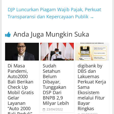
DJP Luncurkan Piagam Wajib Pajak, Perkuat
Transparansi dan Kepercayaan Publik
→
Anda Juga Mungkin Suka
Di Masa
Sudah
digibank by
Pandemi,
Setahun
DBS dan
Auto2000
Belum
Lakuemas
Bali Berikan
Dibayar,
Perkuat Kerja
Check Up
Tunggakan
Sama
Mobil Gratis
DSP Dari
Ekosistem
Gelar
BNPB 2,9
melalui Fitur
Layanan
Milyar Lebih
Bayar
“Auto 2000
Ringkas
23/04/2022
Bali Peduli”