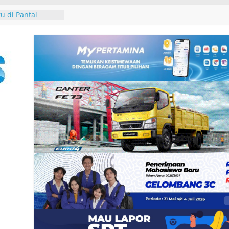
an Pemkab
uk Tim Bersama
n Pajak
u di Pantai
 Tutik Kusuma
er Demokrat
n Rakyat melalui
-25, Demokrat
-bersih Sampah
 Tukik di Pantai
ndeng IALF Bali
tensi Bahasa
ng Studi
Group, Nokia dan
 Zankore by
ani Kawasan Asia-
atform
erintegerasi