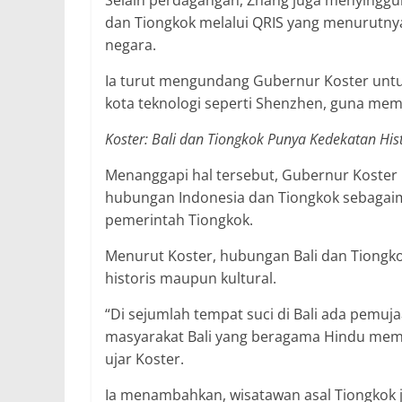
Selain perdagangan, Zhang juga menyinggun
dan Tiongkok melalui QRIS yang menurutny
negara.
Ia turut mengundang Gubernur Koster untuk
kota teknologi seperti Shenzhen, guna mempe
Koster: Bali dan Tiongkok Punya Kedekatan Hist
Menanggapi hal tersebut, Gubernur Koste
hubungan Indonesia dan Tiongkok sebagaim
pemerintah Tiongkok.
Menurut Koster, hubungan Bali dan Tiongko
historis maupun kultural.
“Di sejumlah tempat suci di Bali ada pemuj
masyarakat Bali yang beragama Hindu memili
ujar Koster.
Ia menambahkan, wisatawan asal Tiongkok 