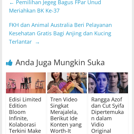
←
Pemilihan Jegeg Bagus FPar Unud
Meriahkan BK Ke-37
FKH dan Animal Australia Beri Pelayanan
Kesehatan Gratis Bagi Anjing dan Kucing
Terlantar
→
Anda Juga Mungkin Suka
Edisi Limited
Tren Video
Rangga Azof
Edition
Singkat
dan Cut Syifa
Bloom
Merajalela,
Dipertemuka
Infinite,
Berikut Ide
n dalam
Kolaborasi
Konten yang
Vidio
Terkini Make
Worth-It
Original