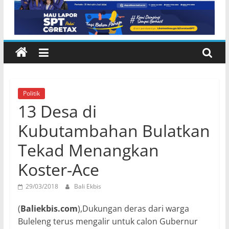
NTB di Pelabuhan Padangbai
Karangasem
Politik
13 Desa di
Kubutambahan Bulatkan
Tekad Menangkan
Koster-Ace
29/03/2018
Bali Ekbis
(
Baliekbis.com
),Dukungan deras dari warga
Buleleng terus mengalir untuk calon Gubernur