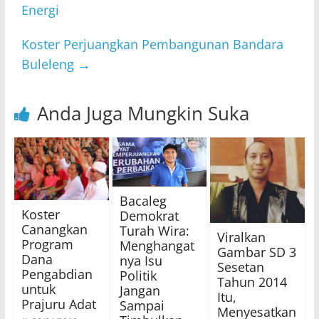
Energi
Koster Perjuangkan Pembangunan Bandara
Buleleng
→
Anda Juga Mungkin Suka
Bacaleg
Koster
Demokrat
Canangkan
Turah Wira:
Viralkan
Program
Menghangat
Gambar SD 3
Dana
nya Isu
Sesetan
Pengabdian
Politik
Tahun 2014
untuk
Jangan
Itu,
Prajuru Adat
Sampai
Menyesatkan