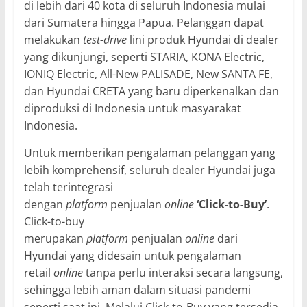
di lebih dari 40 kota di seluruh Indonesia mulai
dari Sumatera hingga Papua. Pelanggan dapat
melakukan
test-drive
lini produk Hyundai di dealer
yang dikunjungi, seperti STARIA, KONA Electric,
IONIQ Electric, All-New PALISADE, New SANTA FE,
dan Hyundai CRETA yang baru diperkenalkan dan
diproduksi di Indonesia untuk masyarakat
Indonesia.
Untuk memberikan pengalaman pelanggan yang
lebih komprehensif, seluruh dealer Hyundai juga
telah terintegrasi
dengan
platform
penjualan
online
‘Click-to-Buy’
.
Click-to-buy
merupakan
platform
penjualan
online
dari
Hyundai yang didesain untuk pengalaman
retail
online
tanpa perlu interaksi secara langsung,
sehingga lebih aman dalam situasi pandemi
seperti saat ini. Melalui Click-to-Buy yang tersedia