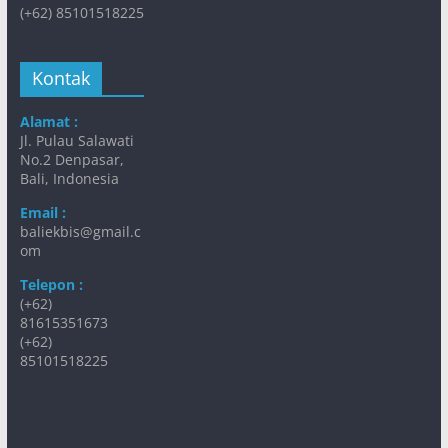
(+62) 85101518225
Kontak
Alamat :
Jl. Pulau Salawati
No.2 Denpasar,
Bali, Indonesia
Email :
baliekbis@gmail.c
om
Telepon :
(+62)
81615351673
(+62)
85101518225