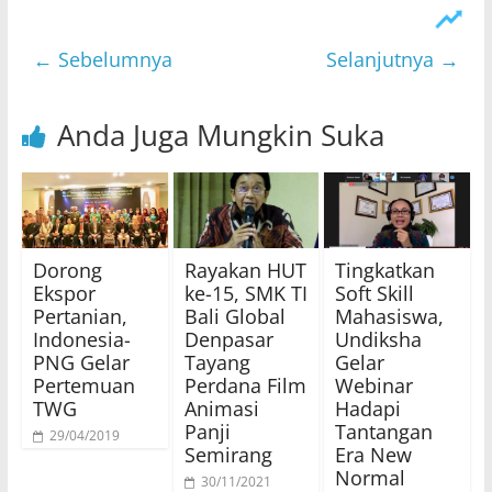
← Sebelumnya
Selanjutnya →
Anda Juga Mungkin Suka
Dorong
Rayakan HUT
Tingkatkan
Ekspor
ke-15, SMK TI
Soft Skill
Pertanian,
Bali Global
Mahasiswa,
Indonesia-
Denpasar
Undiksha
PNG Gelar
Tayang
Gelar
Pertemuan
Perdana Film
Webinar
TWG
Animasi
Hadapi
Panji
Tantangan
29/04/2019
Semirang
Era New
Normal
30/11/2021