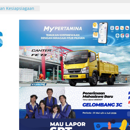
a Apresiasi
rta QRIS Bali
26
an Kesiapsiagaan
api Potensi
ur Bali Koster
 Lapangan LKO
r Tutup Turnamen
l, Apresiasi
 Bali
 Koster Dorong
rket Jadi Ruang
Hidup, UMKM
Bawa Dagangan
alon Paskibraka
-Kabupaten
 Visi, Samakan
angun Kekompakan