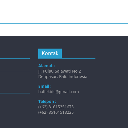
Kontak
Alamat :
Jl. Pulau Salawati No.2
Denpasar, Bali, Indonesia
Email :
baliekbis@gmail.com
Telepon :
(+62) 81615351673
(+62) 85101518225