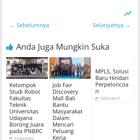
← Sebelumnya
Selanjutnya →
Anda Juga Mungkin Suka
MPLS, Solusi
Baru Hindari
Perpeloncoa
Kelompok
Job Fair
n
Studi Robot
Discovery
Fakultas
Mall Bali
10/07/2017
Teknik
Bantu
Universitas
Masyarakat
Udayana
Dalam
Borong Juara
Mencari
pada PNBRC
Peluang
Kerja
21/06/2022