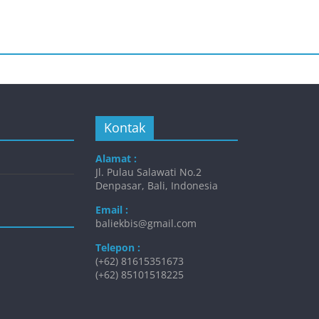
Kontak
Alamat :
Jl. Pulau Salawati No.2
Denpasar, Bali, Indonesia
Email :
baliekbis@gmail.com
Telepon :
(+62) 81615351673
(+62) 85101518225