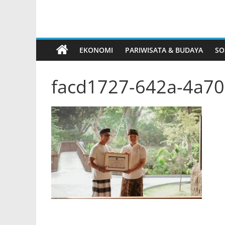
Inggris dan Pelua
Internasional
EKONOMI
PARIWISATA & BUDAYA
SO
facd1727-642a-4a70