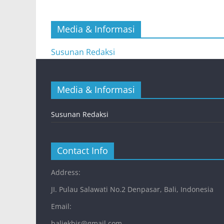
Media & Informasi
Susunan Redaksi
Media & Informasi
Susunan Redaksi
Contact Info
Address:
JI. Pulau Salawati No.2 Denpasar, Bali, Indonesia
Email:
baliekbis@gmail.com