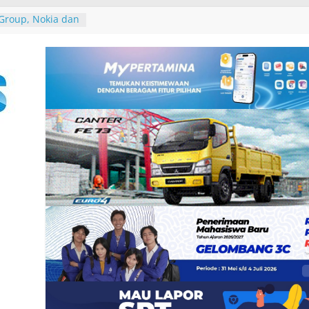
Group, Nokia dan
 Zankore by
ani Kawasan Asia-
atform
erintegerasi
haring Session
n Gubernur
 David John
ura Besakih dan
u di Pantai
 Tutik Kusuma
er Demokrat
n Rakyat melalui
-25, Demokrat
-bersih Sampah
 Tukik di Pantai
ndeng IALF Bali
tensi Bahasa