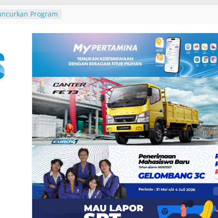
uncurkan Program
Menjaga Keaktifan
 Edukasi
kendara Lewat
 Gaikindo
tional Auto Show
aat PWA, Pegiat
LUD dan
tal
ional School
olaborasi Erat
olah Mampu
ospitality
h Global
 Love Local 2026
ntik Indonesia,
m Hari
uk Merayakan
nd Lokal