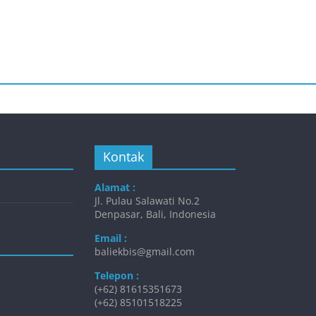
Kontak
Alamat :
Jl. Pulau Salawati No.2
Denpasar, Bali, Indonesia
Email :
baliekbis@gmail.com
Telepon :
(+62) 81615351673
(+62) 85101518225