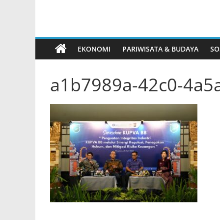
Indonesia
EKONOMI
PARIWISATA & BUDAYA
SO
a1b7989a-42c0-4a5a