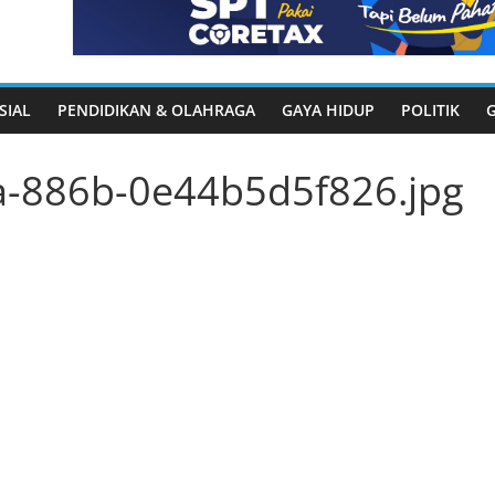
SIAL
PENDIDIKAN & OLAHRAGA
GAYA HIDUP
POLITIK
-886b-0e44b5d5f826.jpg