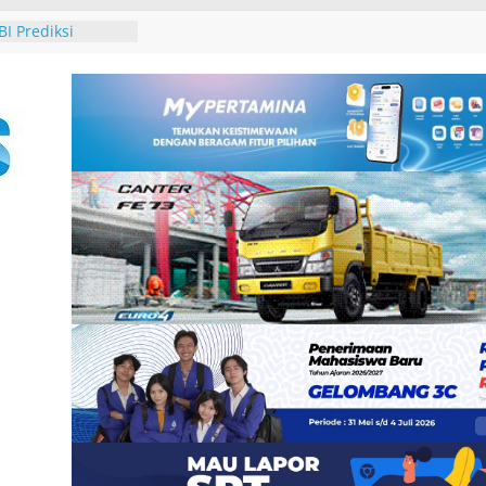
n Meningkat,
kuat Pelindungan
BI Prediksi
ap Tumbuh Tinggi
aat PWA, Pegiat
LUD dan
tal
ional School
olaborasi Erat
olah Mampu
ospitality
h Global
Sucipta Ikuti
ntegritas dan
si di Surabaya