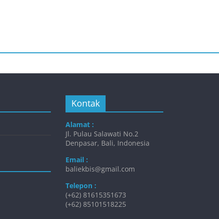
Kontak
Alamat :
Jl. Pulau Salawati No.2
Denpasar, Bali, Indonesia
Email :
baliekbis@gmail.com
Telepon :
(+62) 81615351673
(+62) 85101518225