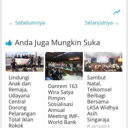
← Sebelumnya
Selanjutnya →
Anda Juga Mungkin Suka
Lindungi
Sambut
Anak dan
Natal,
Danrem 163
Remaja,
Telkomsel
Wira Satya
Udayana
Berbagi
Pimpin
Central
Bersama
Sosialisasi
Dorong
LKSA Widhya
Annual
Pelarangan
Asih
Meeting IMF-
Total Iklan
Singaraja
World Bank
Rokok
26/12/2019